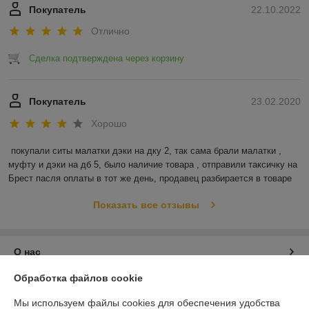
Покупатель
22.10.2022
Отлично
Сделка подтверждена через корзину
Покупатель
23.02.2020
Хорошо
покупали ситы малатки дэки на дку 2, так сама брали малатки , 
муфту и дэки на дб 5, было наличие товара , отправили таксичку на 
Брест пасля оплаты в тот же день, продавец разбирается в товаре
Показать все отзывы
О нас
Обработка файлов cookie
Контакты
Мы используем файлы cookies для обеспечения удобства