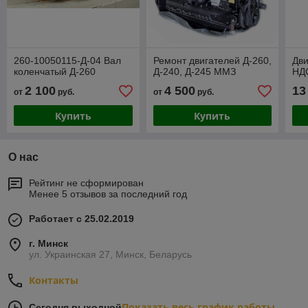
260-10050115-Д-04 Вал
Ремонт двигателей Д-260,
Дви
коленчатый Д-260
Д-240, Д-245 ММЗ
НД
2 100
4 500
13
от
руб.
от
руб.
Купить
Купить
О нас
Рейтинг не сформирован
Менее 5 отзывов за последний год
Работает с 25.02.2019
г. Минск
ул. Украинская 27, Минск, Беларусь
Контакты
Показать весь график работы
Сегодня выходной