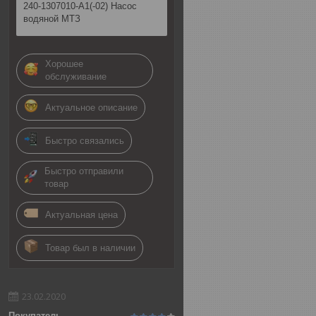
240-1307010-А1(-02) Насос
водяной МТЗ
Хорошее
обслуживание
Актуальное описание
Быстро связались
Быстро отправили
товар
Актуальная цена
Товар был в наличии
23.02.2020
Покупатель