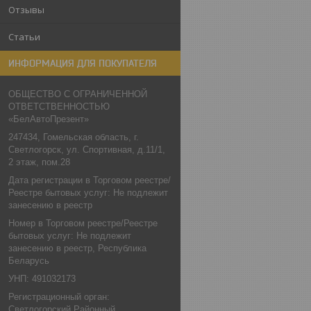
Отзывы
Статьи
ИНФОРМАЦИЯ ДЛЯ ПОКУПАТЕЛЯ
ОБЩЕСТВО С ОГРАНИЧЕННОЙ
ОТВЕТСТВЕННОСТЬЮ
«БелАвтоПрезент»
247434, Гомельская область, г.
Светлогорск, ул. Спортивная, д.11/1,
2 этаж, пом.28
Дата регистрации в Торговом реестре/
Реестре бытовых услуг: Не подлежит
занесению в реестр
Номер в Торговом реестре/Реестре
бытовых услуг: Не подлежит
занесению в реестр, Республика
Беларусь
УНП: 491032173
Регистрационный орган:
Светлогорский Районный