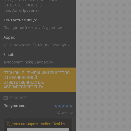
ОТВЕТСТВЕННОСТЬЮ
«БелАвтоПрезент»
Плащинский Никита Андреевич
ул. Украинская 27, Минск, Беларусь
avtootvetminsk@yandex.by
ОТЗЫВЫ О КОМПАНИИ ОБЩЕСТВО
С ОГРАНИЧЕННОЙ
ОТВЕТСТВЕННОСТЬЮ
«БЕЛАВТОПРЕЗЕНТ»
22.10.2022
Покупатель
Отлично
Сделка на маркетплейсе Deal.by