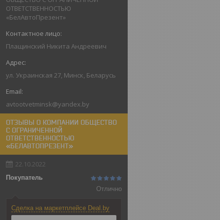
ОТВЕТСТВЕННОСТЬЮ
«БелАвтоПрезент»
Плащинский Никита Андреевич
ул. Украинская 27, Минск, Беларусь
avtootvetminsk@yandex.by
ОТЗЫВЫ О КОМПАНИИ ОБЩЕСТВО
С ОГРАНИЧЕННОЙ
ОТВЕТСТВЕННОСТЬЮ
«БЕЛАВТОПРЕЗЕНТ»
22.10.2022
Покупатель
Отлично
Сделка на маркетплейсе Deal.by