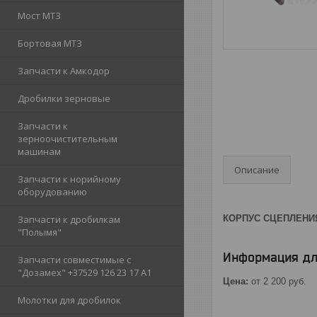
Мост МТЗ
Бортовая МТЗ
Запчасти к Амкодор
Дробилки зерновые
Запчасти к
зерноочистительным
машинам
Описание
Запчасти к норийному
оборудованию
Запчасти к дробилкам
КОРПУС СЦЕПЛЕНИЯ 
"Полымя"
Информация дл
Запчасти совместимые с
"Дозамех" +37529 126 23 17 A1
Цена:
от 2 200
руб.
Молотки для дробилок