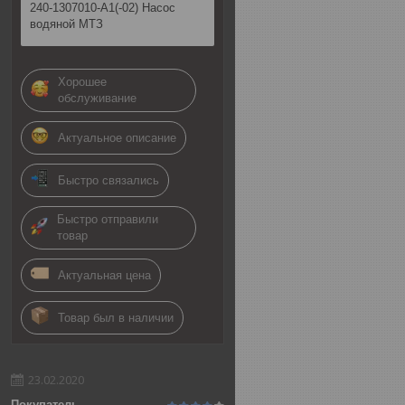
240-1307010-А1(-02) Насос
водяной МТЗ
Хорошее
обслуживание
Актуальное описание
Быстро связались
Быстро отправили
товар
Актуальная цена
Товар был в наличии
23.02.2020
Покупатель