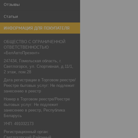
Отзывы
Статьи
ИНФОРМАЦИЯ ДЛЯ ПОКУПАТЕЛЯ
ОБЩЕСТВО С ОГРАНИЧЕННОЙ
ОТВЕТСТВЕННОСТЬЮ
«БелАвтоПрезент»
247434, Гомельская область, г.
Светлогорск, ул. Спортивная, д.11/1,
2 этаж, пом.28
Дата регистрации в Торговом реестре/
Реестре бытовых услуг: Не подлежит
занесению в реестр
Номер в Торговом реестре/Реестре
бытовых услуг: Не подлежит
занесению в реестр, Республика
Беларусь
УНП: 491032173
Регистрационный орган:
Светлогорский Районный