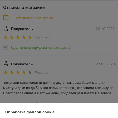
Отзывы о магазине
11 отзывов за всё время
Покупатель
22.10.2022
Отлично
Сделка подтверждена через корзину
Покупатель
23.02.2020
Хорошо
покупали ситы малатки дэки на дку 2, так сама брали малатки , 
муфту и дэки на дб 5, было наличие товара , отправили таксичку на 
Брест пасля оплаты в тот же день, продавец разбирается в товаре
Показать все отзывы
Обработка файлов cookie