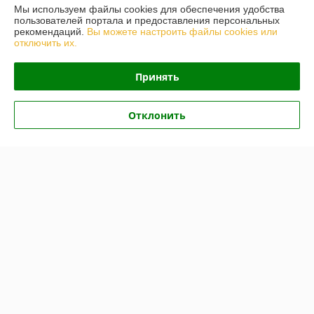
О нас
Мы используем файлы cookies для обеспечения удобства
пользователей портала и предоставления персональных
рекомендаций.
Вы можете настроить файлы cookies или
Контакты
отключить их.
Доставка и оплата
Принять
График работы
Отклонить
Полная версия сайта
Политика обработки cookies
Сайт создан на платформе Deal.by
Информация для покупателя
Юридическое лицо:
ОБЩЕСТВО С ОГРАНИЧЕННОЙ
ОТВЕТСТВЕННОСТЬЮ «БелАвтоПрезент»
247434, Гомельская область, г. Светлогорск, ул. Спортивная, д.11/1, 2
этаж, пом.28