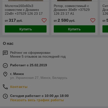
Молоток160х60х3
Ротор, совместимый с
Сит
совместим с Дозамех
Дозамех 30кВт +37529
Доз
22кВт +37529 126 23 17
126 23 17 A1
126
A1
317
2 590
от
руб.
от
руб.
от
Купить
Купить
О нас
Рейтинг не сформирован
Менее 5 отзывов за последний год
Работает с 25.02.2019
г. Минск
ул. Украинская 27, Минск, Беларусь
Контакты
Сегодня работает с 10:00 до 18:00
Показать весь график работы