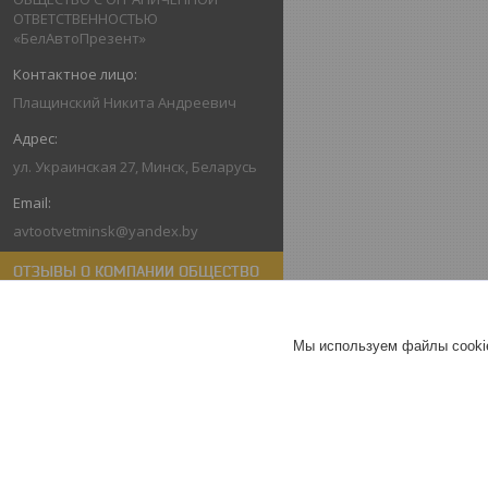
ОТВЕТСТВЕННОСТЬЮ
«БелАвтоПрезент»
Плащинский Никита Андреевич
ул. Украинская 27, Минск, Беларусь
avtootvetminsk@yandex.by
ОТЗЫВЫ О КОМПАНИИ ОБЩЕСТВО
С ОГРАНИЧЕННОЙ
ОТВЕТСТВЕННОСТЬЮ
«БЕЛАВТОПРЕЗЕНТ»
Мы используем файлы cookie
22.10.2022
Покупатель
Отлично
Сделка на маркетплейсе Deal.by