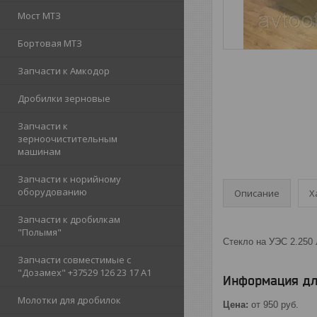
Мост МТЗ
Бортовая МТЗ
Запчасти к Амкодор
Дробилки зерновые
Запчасти к
зерноочистительным
машинам
Запчасти к норийному
оборудованию
Описание
Х
Запчасти к дробилкам
"Полымя"
Стекло на УЭС 2.250 
Запчасти совместимые с
"Дозамех" +37529 126 23 17 A1
Информация дл
Молотки для дробилок
Цена:
от 950
руб.