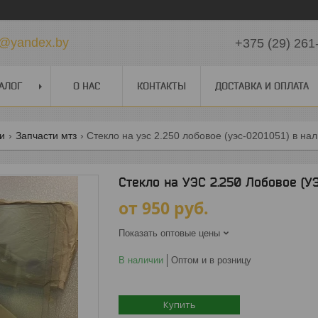
k@yandex.by
+375 (29) 261
АЛОГ
О НАС
КОНТАКТЫ
ДОСТАВКА И ОПЛАТА
ги
Запчасти мтз
Стекло на уэс 2.250 лобовое (уэс-0201051) в на
Стекло на УЭС 2.250 Лобовое (У
от
950
руб.
Показать оптовые цены
В наличии
Оптом и в розницу
Купить