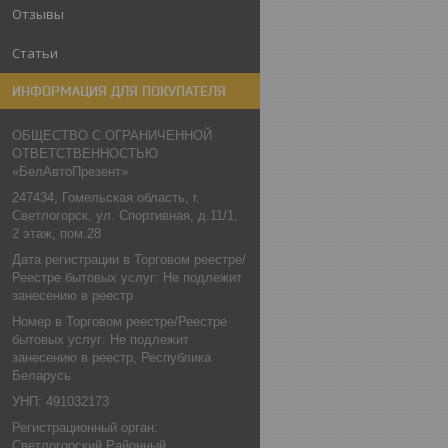
Отзывы
Статьи
ИНФОРМАЦИЯ ДЛЯ ПОКУПАТЕЛЯ
ОБЩЕСТВО С ОГРАНИЧЕННОЙ
ОТВЕТСТВЕННОСТЬЮ
«БелАвтоПрезент»
247434, Гомельская область, г.
Светлогорск, ул. Спортивная, д.11/1,
2 этаж, пом.28
Дата регистрации в Торговом реестре/
Реестре бытовых услуг: Не подлежит
занесению в реестр
Номер в Торговом реестре/Реестре
бытовых услуг: Не подлежит
занесению в реестр, Республика
Беларусь
УНП: 491032173
Регистрационный орган:
Светлогорский Районный