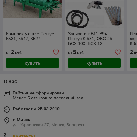
Комплектующие Петкус
Запчасти к B11:B94
Реш
К531, К547, К527
Петкус К-531, ОВС-25,
зер
БСХ-100, БСХ-12,
К-5
БСХМ-16
БС
2
5
2
от
руб.
от
руб.
р
Купить
Купить
О нас
Рейтинг не сформирован
Менее 5 отзывов за последний год
Работает с 25.02.2019
г. Минск
ул. Украинская 27, Минск, Беларусь
Контакты