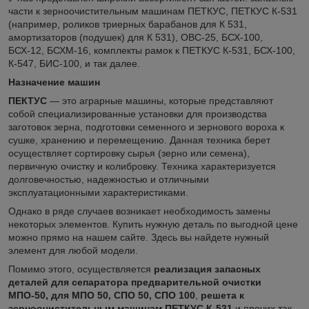
части к зерноочистительным машинам ПЕТКУС, ПЕТКУС К-531
(например, роликов триерных барабанов для К 531,
амортизаторов (подушек) для К 531), ОВС-25, БСХ-100,
БСХ-12, БСХМ-16, комплекты рамок к ПЕТКУС К-531, БСХ-100,
К-547, БИС-100, и так далее.
Назначение машин
ПЕКТУС
— это аграрные машины, которые представляют
собой специализированные установки для производства
заготовок зерна, подготовки семенного и зернового вороха к
сушке, хранению и перемещению. Данная техника берет
осуществляет сортировку сырья (зерно или семена),
первичную очистку и колибровку. Техника характеризуется
долговечностью, надежностью и отличными
эксплуатационными характеристиками.
Однако в ряде случаев возникает необходимость замены
некоторых элементов. Купить нужную деталь по выгодной цене
можно прямо на нашем сайте. Здесь вы найдете нужный
элемент для любой модели.
Помимо этого, осуществляется
реализация запасных
деталей для сепаратора предварительной очистки
МПО-50, для МПО 50, СПО 50, СПО 100
,
решета к
зерноочистительным машинам ПЕТКУС К-531
и прочих так