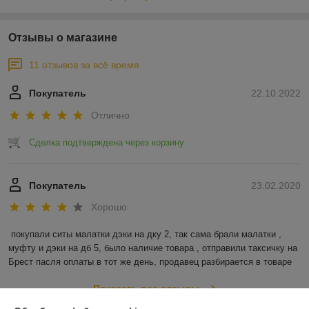
Отзывы о магазине
11 отзывов за всё время
Покупатель
22.10.2022
Отлично
Сделка подтверждена через корзину
Покупатель
23.02.2020
Хорошо
покупали ситы малатки дэки на дку 2, так сама брали малатки , 
муфту и дэки на дб 5, было наличие товара , отправили таксичку на 
Брест пасля оплаты в тот же день, продавец разбирается в товаре
Показать все отзывы