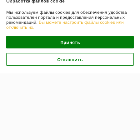
Обработка файлов cookie
О нас
Мы используем файлы cookies для обеспечения удобства
пользователей портала и предоставления персональных
рекомендаций.
Вы можете настроить файлы cookies или
Контакты
отключить их.
Доставка и оплата
Принять
График работы
Отклонить
Полная версия сайта
Политика обработки cookies
Сайт создан на платформе Deal.by
Информация для покупателя
Юридическое лицо:
ОБЩЕСТВО С ОГРАНИЧЕННОЙ
ОТВЕТСТВЕННОСТЬЮ «БелАвтоПрезент»
247434, Гомельская область, г. Светлогорск, ул. Спортивная, д.11/1, 2