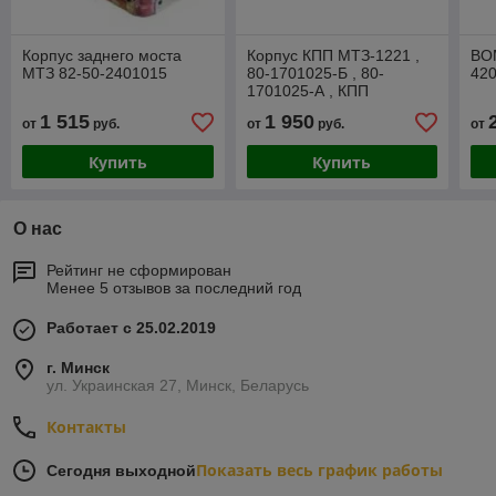
Корпус заднего моста
Корпус КПП МТЗ-1221 ,
ВО
МТЗ 82-50-2401015
80-1701025-Б , 80-
42
1701025-А , КПП
МТЗ-1025 , МТЗ-1221
1 515
1 950
от
руб.
от
руб.
от
Купить
Купить
О нас
Рейтинг не сформирован
Менее 5 отзывов за последний год
Работает с 25.02.2019
г. Минск
ул. Украинская 27, Минск, Беларусь
Контакты
Показать весь график работы
Сегодня выходной